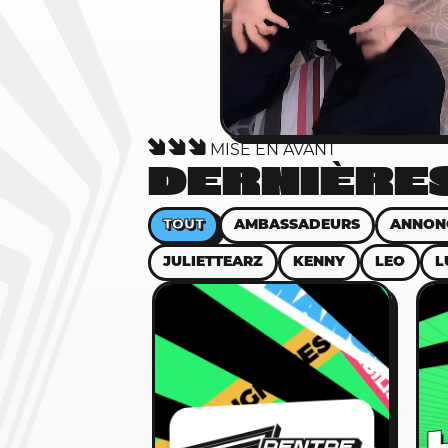
MISE EN AVANT
DERNIÈRES
TOUT
AMBASSADEURS
ANNON
JULIETTEARZ
KENNY
LEO
L