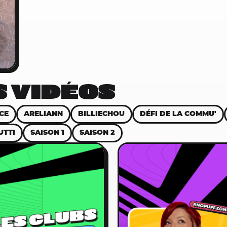
 VIDÉOS
CE
ARELIANN
BILLIECHOU
DÉFI DE LA COMMU'
UTTI
SAISON 1
SAISON 2