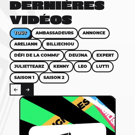
DERNIÈRES
VIDÉOS
TOUT
AMBASSADEURS
ANNONCE
ARELIANN
BILLIECHOU
DÉFI DE LA COMMU'
DEUJNA
EXPERT
JULIETTEARZ
KENNY
LEO
LUTTI
SAISON 1
SAISON 2