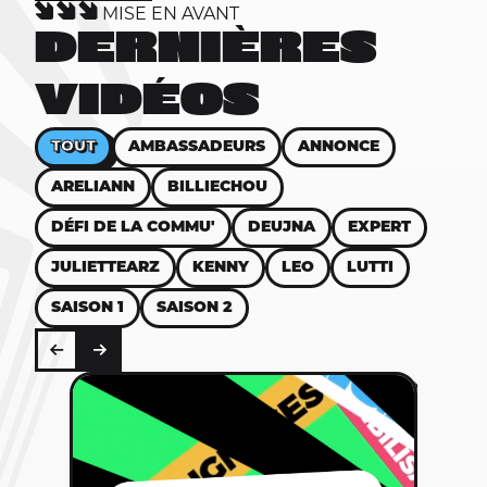
MISE EN AVANT
DERNIÈRES
VIDÉOS
TOUT
AMBASSADEURS
ANNONCE
ARELIANN
BILLIECHOU
DÉFI DE LA COMMU'
DEUJNA
EXPERT
JULIETTEARZ
KENNY
LEO
LUTTI
SAISON 1
SAISON 2