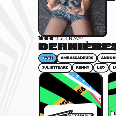
MISE EN AVANT
DERNIÈRES
TOUT
AMBASSADEURS
ANNON
JULIETTEARZ
KENNY
LEO
L