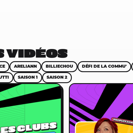
 VIDÉOS
CE
ARELIANN
BILLIECHOU
DÉFI DE LA COMMU'
UTTI
SAISON 1
SAISON 2