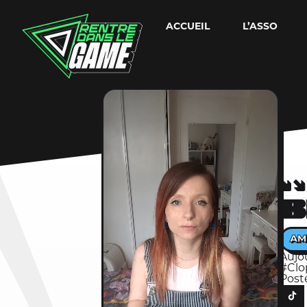
ACCUEIL
L’ASSO
B
AM
Aujou
#Cl
Post