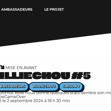
AMBASSADEURS
LE PROJET
MISE EN AVANT
ILLIECHOU #5
BASSADEURS
BILLIECHOU
SAISON 1
rd'hui, Billie
nous donne quelques stats derrière son mo
opeGameOver
é le 2 septembre 2024 à 18 h 30 min